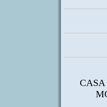
CASA 
M