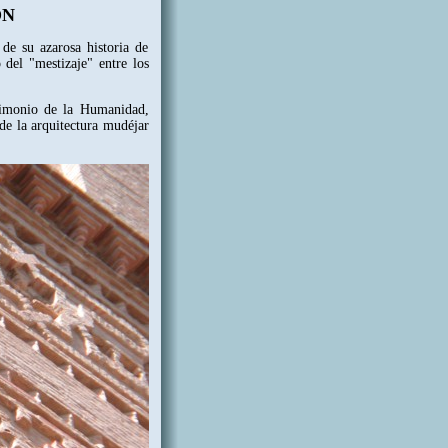
ÓN
 de su azarosa historia de
o del "mestizaje" entre los
trimonio de la Humanidad,
e la arquitectura mudéjar