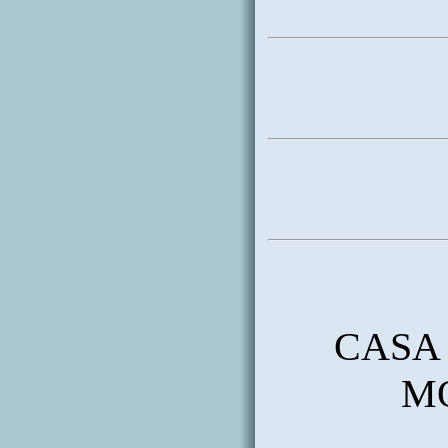
CASA 
M