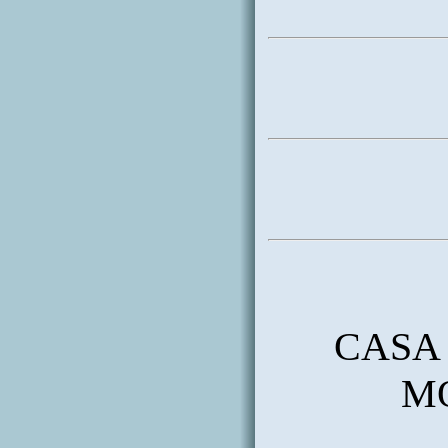
CASA 
M